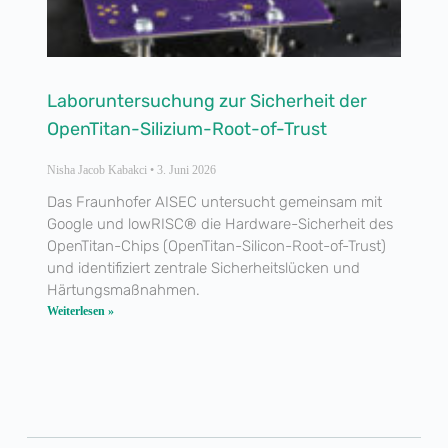
Laboruntersuchung zur Sicherheit der
OpenTitan-Silizium-Root-of-Trust
Nisha Jacob Kabakci
3. Juni 2026
Das Fraunhofer AISEC untersucht gemeinsam mit
Google und lowRISC® die Hardware-Sicherheit des
OpenTitan-Chips (OpenTitan-Silicon-Root-of-Trust)
und identifiziert zentrale Sicherheitslücken und
Härtungsmaßnahmen.
Weiterlesen »