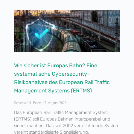
Wie sicher ist Europas Bahn? Eine
systematische Cybersecurity-
Risikoanalyse des European Rail Traffic
Management Systems (ERTMS)
Sebastian N. Peters
7. August 2026
Das European Rail Traffic Management System
(ERTMS) soll Europas Bahnen interoperabel und
sicher machen. Das seit 2002 verpflichtende System
vereint standardisierte Signalisierung,