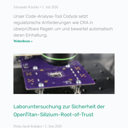
Alexander Küchler
1. Juli 2026
Unser Code-Analyse-Tool Codyze setzt
regulatorische Anforderungen wie CRA in
überprüfbare Regeln um und bewertet automatisch
deren Einhaltung.
Weiterlesen »
Laboruntersuchung zur Sicherheit der
OpenTitan-Silizium-Root-of-Trust
Nisha Jacob Kabakci
3. Juni 2026