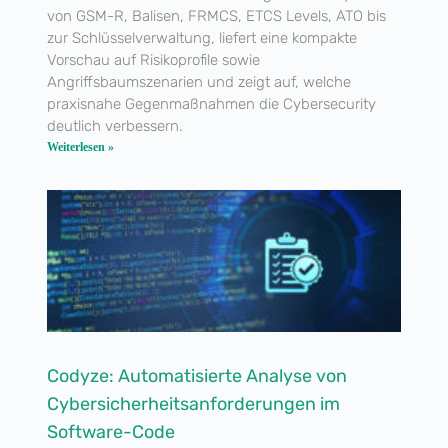
von GSM-R, Balisen, FRMCS, ETCS Levels, ATO bis
zur Schlüsselverwaltung, liefert eine kompakte
Vorschau auf Risikoprofile sowie
Angriffsbaumszenarien und zeigt auf, welche
praxisnahe Gegenmaßnahmen die Cybersecurity
deutlich verbessern.
Weiterlesen »
Codyze: Automatisierte Analyse von
Cybersicherheitsanforderungen im
Software-Code